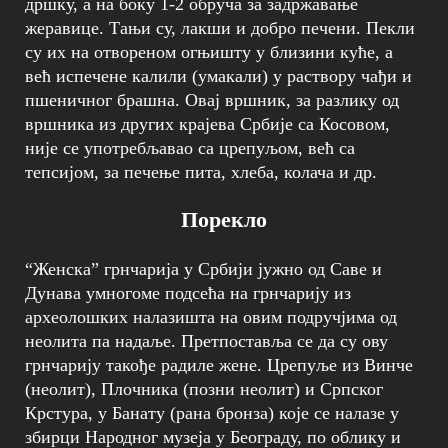
дршку, а на боку 1-2 обруча за задржавање
жеравице. Тањи су, лакши и добро печени. Пекли
су их на отвореном огњишту у близини куће, а
већ испечене калили (умакали) у раствору чађи и
пшеничног брашна. Овај вршник, за разлику од
вршника из других крајева Србије са Косовом,
није се употребљавао са црепуљом, већ са
тепсијом, за печење пита, хлеба, колача и др.
Порекло
“Женска” грнчарија у Србији јужно од Саве и
Дунава умногоме подсећа на грнчарију из
археолошких налазишта на овим подручјима од
неолита па надаље. Претпоставља се да су ову
грнчарију такође радиле жене. Црепуље из Винче
(неолит), Плочника (позни неолит) и Српског
Крстура, у Банату (рана бронза) које се налазе у
збирци Народнoг музеја у Београду, по облику и