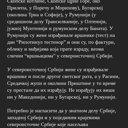
Скопске котлине, Скопске Црне Горе, око
Прилепа, у Поречу и Морихову), Бугарској
(околина Трна и Софије), у Румунији (у
средишном делу Трансилваније, у Олтенији,
јужној Мунтенији и румунском делу Баната). У
Румунији су жене израђивале вршнике (тест) на
дан “Рипотинул тестенор” и они су, по фактури,
облику и мађијама која прате израду, веома
слични “вршњацима” у североисточној Србији.
У североисточној Србији жене су израђивале
вршнике и после другог светског рата, а у Расини,
Средачкој жупи и околини Приштине у то време
су престале да их израђују. Не израђују их више
ни у Македонији, ни у Бугарској, ни у Румунији.
Потребно је нагласити да у знатном делу Србије,
западној Србији и у појединим крајевима
североисточне Србије које насељава