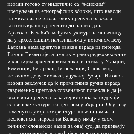
изради готово су индетичне са “женским”
црепуљама из етнографских збирки, што наводи
на мисао да се израда ових црепуља одржала
континуирано од неолита до наших дана.
Археолог Б.Бабић, међутим указује на чињеницу
да у археолошким налазиштима у источном делу
Балкана нема црепуља овакве израде из периода
Рима и Византије, а има их у раносредњовековним
и каснијим археолошким локалитетима у Украјни,
Румунији, Бугарској, Југославији, Словачкој,
источном делу Немачке, у јужној Русији. Из овога
изводи закључак да је примитивна ручна израда
савремених црепуља словеначког порекла и да је
ова врста црепуља карактеристична за подручје
словенске културе, са центром у Украјни. Ову тезу
поменути аутор поткрепљује чињеницом да и
несловенски народи на Балкану имају у свом
речнику словенски назив за овај суд, да примњују
исту технологију, а и мађија и верски ритуали су