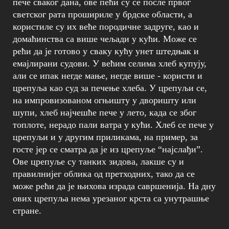
пече сваког дана, ове пећи су се после првог
светског рата прошириле у брдске области, а
користиле су их веће породичне задруге, као и
домаћинства са више чељади у кући. Може се
рећи да је готово у сваку кућу унет штедњак и
емајлирани судови. У већим селима хлеб купују,
али се ипак негде мање, негде више - користи и
црепуља као суд за печење хлеба. У црепуљи се,
на импровизованом огњишту у дворишту или
шупи, хлеб најчешће пече у лето, када се због
топлоте, нерадо пали ватра у кући. Хлеб се пече у
црепуљи и у другим приликама, на пример, за
госте јер се сматра да је из црепуље “најслађи”.
Ове црепуље су танких зидова, лакше су и
правилнијег облика од претходних, тако да се
може рећи да је њихова израда савршенија. На дну
ових црепуља нема урезаног крста са унутрашње
стране.