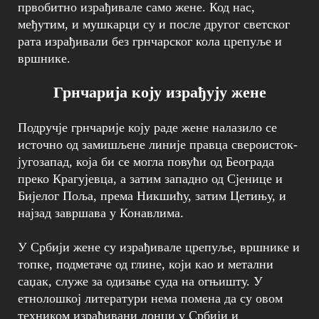
првобитно израђивале само жене. Код нас,
међутим, и мушкарци су и после другог светског
рата израђивали без грнчарског кола црепуље и
вршнике.
Грнчарија коју израђују жене
Подручје грнчарије коју раде жене налазило се
источно од замишљене линије правца свероисток-
југозапад, која би се могла повући од Београда
преко Крагујевца, а затим западно од Сјенице и
Бијелог Поља, према Никшићу, затим Цетињу, и
најзад завршава у Конавлима.
У Србији жене су израђивале црепуље, вршнике и
топке, подметаче од глине, који као и метални
саџак, служе за одизање суда на огњишту. У
етнолошкој литератури нема помена да су овом
техником израђивани лонци у Србији и