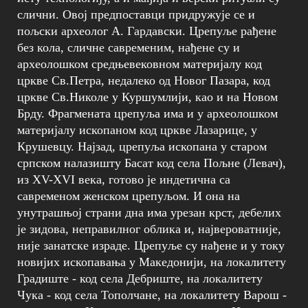
слични. Овој предпоставци придружује се и
пољски археолог А. Гардавски. Црепуље рађене
без кола, сличне савременим, нађене су и
археолошком средњевековном материјалу код
цркве Св.Петра, недалеко од Новог Пазара, код
цркве Св.Николе у Куршумлији, као и на Новом
Брду. Фрагмената црепуља има и у археолошком
материјалу ископаном код цркве Лазарице, у
Крушевцу. Најзад, црепуља ископана у старом
српском налазишту Басат код села Пољне (Левач),
из XV-XVI века, готово је индетична са
савременом женском црепуљом. И она на
унутрашњој страни дна има урезан крст, дебелих
је зидова, неправилног облика и, највероватније,
није занатске израде. Црепуље су нађене и у току
новијих ископавања у Македонији, на локалитету
Градиште - код села Дебриште, на локалитету
Чука - код села Тополчане, на локалитету Варош -