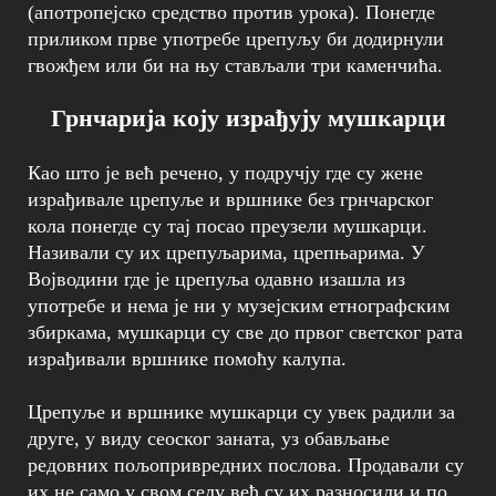
(апотропејско средство против урока). Понегде
приликом прве употребе црепуљу би додирнули
гвожђем или би на њу стављали три каменчића.
Грнчарија коју израђују мушкарци
Као што је већ речено, у подручју где су жене
израђивале црепуље и вршнике без грнчарског
кола понегде су тај посао преузели мушкарци.
Називали су их црепуљарима, црепњарима. У
Војводини где је црепуља одавно изашла из
употребе и нема је ни у музејским етнографским
збиркама, мушкарци су све до првог светског рата
израђивали вршнике помоћу калупа.
Црепуље и вршнике мушкарци су увек радили за
друге, у виду сеоског заната, уз обављање
редовних пољопривредних послова. Продавали су
их не само у свом селу већ су их разносили и по