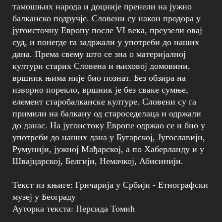
тамошњих народа и доцније пренели на јужно
балканско подручје. Словени су након продора у
југоисточну Европу после VI века, преузели овај
суд, и понегде га задржали у употреби до наших
дана. Према свему што се зна о материјалној
култури старих Словена и њиховој домовини,
вршник њима није био познат. Без обзира на
изворно порекло, вршник је без сваке сумње,
елемент старобалканске културе. Словени су га
примили на балкану од староседелаца и одржали
до данас. На југоистоку Европе одржао се и био у
употреби до наших дана у Бугарској, Југославији,
Румунији, јужној Мађарској, а по Хаберланду и у
Швајцарској, Белгији, Немачкој, Абисинији.
Текст из књиге: Грнчарија у Србији - Етнографски
музеј у Београду
Ауторка текста: Персида Томић