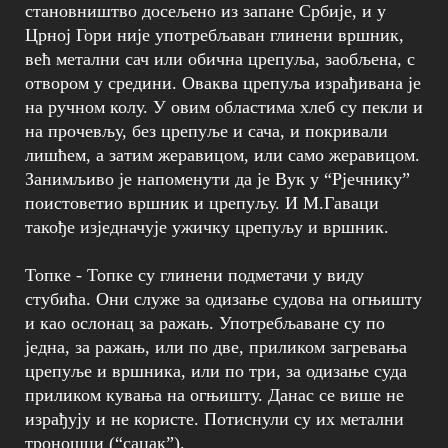
становништво досељено из запане Србије, и у
Црној Гори није употребљаван глинени вршник,
већ метални сач или обична црепуља, заобљена, с
отвором у средини. Оваква црепуља израђивана је
на ручном колу. У овим областима хлеб су пекли и
на прочевљу, без црепуље и сача, и покривали
лишћем, а затим жеравицом, или само жеравицом.
Занимљиво је напоменути да је Вук у “Рјечнику”
поистоветио вршник и црепуљу. И М.Гаваци
такође изједначује ужичку црепуљу и вршник.
Топке - Топке су глинени подметачи у виду
стубића. Они служе за одизање судова на огњишту
и као ослонац за ражањ. Употребљаване су по
једна, за ражањ, или по две, приликом загревања
црепуље и вршника, или по три, за одизање суда
приликом кувања на огњишту. Данас се више не
израђују и не користе. Потиснули су их метални
троношци (“саџак”).