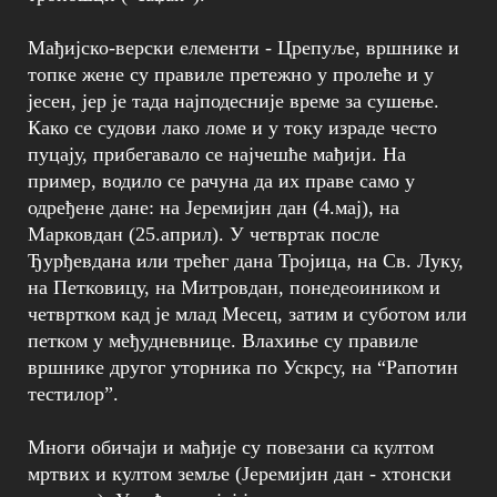
Мађијско-верски елементи - Црепуље, вршнике и
топке жене су правиле претежно у пролеће и у
јесен, јер је тада најподесније време за сушење.
Како се судови лако ломе и у току израде често
пуцају, прибегавало се најчешће мађији. На
пример, водило се рачуна да их праве само у
одређене дане: на Јеремијин дан (4.мај), на
Марковдан (25.април). У четвртак после
Ђурђевдана или трећег дана Тројица, на Св. Луку,
на Петковицу, на Митровдан, понедеоиником и
четвртком кад је млад Месец, затим и суботом или
петком у међудневнице. Влахиње су правиле
вршнике другог уторника по Ускрсу, на “Рапотин
тестилор”.
Многи обичаји и мађије су повезани са култом
мртвих и култом земље (Јеремијин дан - хтонски