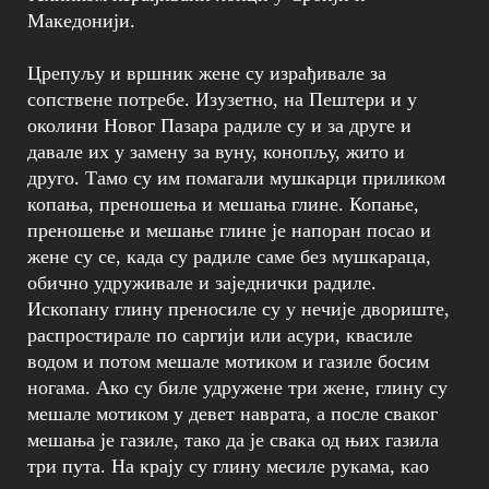
Македонији.
Црепуљу и вршник жене су израђивале за
сопствене потребе. Изузетно, на Пештери и у
околини Новог Пазара радиле су и за друге и
давале их у замену за вуну, конопљу, жито и
друго. Тамо су им помагали мушкарци приликом
копања, преношења и мешања глине. Копање,
преношење и мешање глине је напоран посао и
жене су се, када су радиле саме без мушкараца,
обично удруживале и заједнички радиле.
Ископану глину преносиле су у нечије двориште,
распростирале по саргији или асури, квасиле
водом и потом мешале мотиком и газиле босим
ногама. Ако су биле удружене три жене, глину су
мешале мотиком у девет наврата, а после сваког
мешања је газиле, тако да је свака од њих газила
три пута. На крају су глину месиле рукама, као