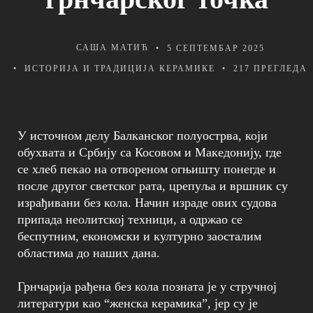
САША МАТИЋ
5 СЕПТЕМБАР 2025
ИСТОРИЈА И ТРАДИЦИЈА КЕРАМИКЕ
217 ПРЕГЛЕДA
У источном делу Балканског полуострва, који
обухвата и Србију са Косовом и Македонију, где
се хлеб пекао на отвореном огњишту понегде и
после другог светског рата, црепуља и вршник су
израђивани без кола. Начин израде ових судова
припада неолитској техници, а одржао се
беспутним, економски и културно заосталим
областима до наших дана.
Грнчарија рађена без кола позната је у стручној
литератури као “женска керамика”, јер су је