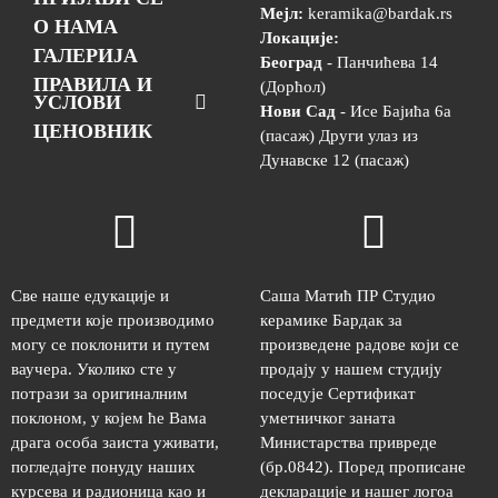
Мејл:
keramika@bardak.rs
О НАМА
Локације:
ГАЛЕРИЈА
Београд
- Панчићева 14
ПРАВИЛА И
(Дорћол)
УСЛОВИ
Нови Сад
- Исе Бајића 6а
ЦЕНОВНИК
(пасаж) Други улаз из
Дунавске 12 (пасаж)
Све наше едукације и
Саша Матић ПР Студио
предмети које производимо
керамике Бардак за
могу се поклонити и путем
произведене радове који се
ваучера. Уколико сте у
продају у нашем студију
потрази за оригиналним
поседује Сертификат
поклоном, у којем ће Вама
уметничког заната
драга особа заиста уживати,
Министарства привреде
погледајте понуду наших
(бр.0842). Поред прописане
курсева и радионица као и
декларације и нашег логоа