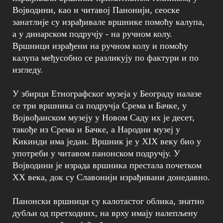
Војводини, као и читавој Панонији, сеоске
занатлије су израђивале вршнике помоћу калупа,
а у динарском подручју - на ручном колу.
Вршници израђени на ручном колу и помоћу
калупа међусобно се разликују по фактури и по
изгледу.
У збирци Етнографског музеја у Београду налазе
се три вршника са подручја Срема и Бачке, у
Војвођанском музеју у Новом Саду их је десет,
такође из Срема и Бачке, а Народни музеј у
Кикинди има један. Вршник је у XIX веку био у
употреби у читавом панонском подручју. У
Војводини је израда вршника престала почетком
XX века, док су Славонији израђивани донедавно.
Панонски вршници су калотастог облика, знатно
дубљи од претходних, на врху имају налепљену