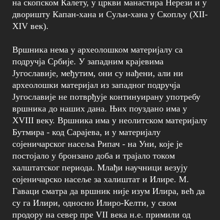
на скопском Калету, у цркви манастира Нерези и у
дворишту Капан-хана и Суљи-хана у Скопљу (XII-
XIV век).
Вршника нема у археолошком материјалу са
подручја Србије. У западним крајевима
Југославије, међутим, они су нађени, али ни
археолошки материјал из западног подручја
Југославије не потврђује континуирану употребу
вршника до наших дана. Њих поуздано има у
XVIII веку. Вршника има у неолитском материјалу
Бутмира - код Сарајева, и у материјалу
сојеничарског насеља Рипач - на Уни, које је
постојало у бронзано доба и трајало током
халштатског периода. Млађи научници везују
сојеничарско насеље за халиштат и Илире. М.
Гаваци сматра да вршник није изум Илира, већ да
су га Илири, односно Илиро-Келти, у свом
продору на север пре VII века н.е. примили од