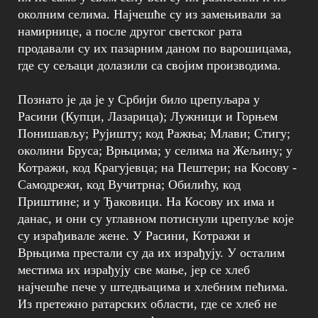
околним селима. Најчешће су из замењивали за
намирнице, а после другог светског рата
продавали су их пазарним даном по варошицама,
где су сељаци долазили са својим производима.
Познато је да је у Србији било црепуљара у
Расини (Купци, Лазарица); Лужници и Горњем
Понишављу; Рујишту; код Ражња; Млави; Стигу;
околини Бруса; Врњцима; у селима на Жељину; у
Котражи, код Крагујевца; на Пештери; на Косову -
Самодрежи, код Вучитрна; Обилићу, код
Приштине; и у Ђаковици. На Косову их има и
данас, и они су углавном потиснули црепуље које
су израђивале жене. У Расини, Котражи и
Врњцима престали су да их израђују. У осталим
местима их израђују све мање, јер се хлеб
најчешће пече у штедњацима и хлебним пећима.
Из претежно ратарских области, где се хлеб не