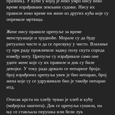
празник). У кући у којој је неко умро нису неко
време израђивани земљани судови. Нису их
правиле неко време ни жене из других кућа које су
опремале мртваца.
Жене нису правиле црепуље за време
менструације и трудноће. Морале су да буду
ритуално чисте и да се пресвуку у чисто. Влахиње
су при раду провлачиле задњу полу скута спреда
између ногу. Црепуље су израђивале само оне
удате жене које су их правиле и док су биле
девојке. У току рада држало се непарног броја:
број израђених црепуља увек је био непаран, број
жена које су се удруживале био је такође непаран
итд.
Отисак крста на хлебу чувао је хлеб и кућу
(мађијска заштита). Док се црепуља сушила, на
њу се стављала перушка или бели лук