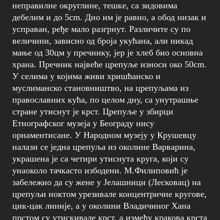
неправилне округлине, тешке, са зидовима
дебелим и до 5cm. Дно им је равно, а обод низак и
усправан, ређе мало разгрнут. Различите су по
величини, зависно од броја укућана, али никад
мање од 30цм у пречнику, јер је хлеб био основна
храна. Пречник највеће црепуље износи око 50cm.
У селима у којима живи хришћанско и
муслиманско становништво, на црепуљама из
православних кућа, по целом дну, са унутрашње
стране утиснут је крст. Црепуље у збирци
Етнографског музеја у Београду нису
орнаментисане. У Народном музеју у Крушевцу
налази се једна црепуља из околине Варварина,
украшена је са четири утиснута круга, који су
унаоколо тачкасто избодени. М.Филиповић је
забележио да су жене у Јелашници (Лесковац) на
црепуљи ноктом урезивале концентричне кругове,
цик-цак линије, а у околини Владичиног Хана
прстом су утискивале крст, а између кракова крста