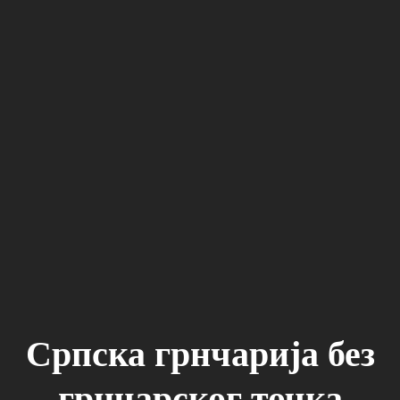
Српска грнчарија без
грнчарског точка