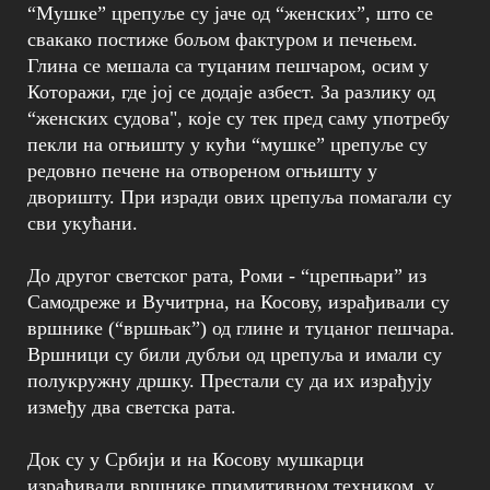
“Мушке” црепуље су јаче од “женских”, што се
свакако постиже бољом фактуром и печењем.
Глина се мешала са туцаним пешчаром, осим у
Которажи, где јој се додаје азбест. За разлику од
“женских судова", које су тек пред саму употребу
пекли на огњишту у кући “мушке” црепуље су
редовно печене на отвореном огњишту у
дворишту. При изради ових црепуља помагали су
сви укућани.
До другог светског рата, Роми - “црепњари” из
Самодреже и Вучитрна, на Косову, израђивали су
вршнике (“вршњак”) од глине и туцаног пешчара.
Вршници су били дубљи од црепуља и имали су
полукружну дршку. Престали су да их израђују
између два светска рата.
Док су у Србији и на Косову мушкарци
израђивали вршнике примитивном техником, у