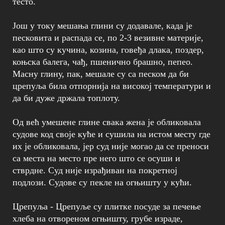
тесто.
Још у току мешања глини су додавале, када је
песковита и распада се, по 2-3 везивне материје,
као што су кучина, козина, говеђа длака, поздер,
коњска балега, чађ, пшенично брашно, пепео.
Масну глину, пак, мешале су са песком да би
црепуља била отпорнија на високој температури и
да би дуже држала топлоту.
Од већ умешене глине свака жена је обликовала
судове код своје куће и сушила на истом месту где
их је обликовала, јер суд није могао да се преноси
са места на место пре него што се осуши и
стврдне. Суд није израђиван на покретној
подлози. Судове су пекле на огњишту у кући.
Црепуља - Црепуље су плитке посуде за печење
хлеба на отвореном огњишту, грубе израде,