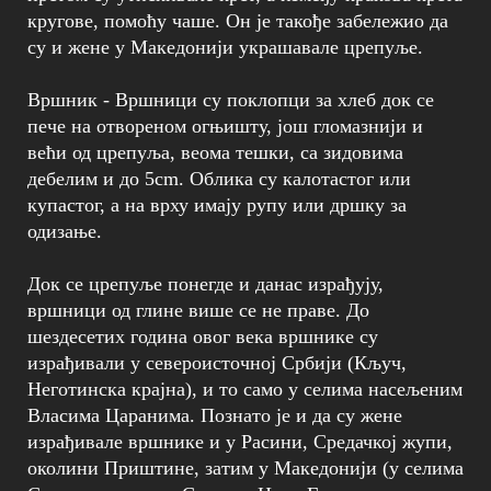
кругове, помоћу чаше. Он је такође забележио да
су и жене у Македонији украшавале црепуље.
Вршник - Вршници су поклопци за хлеб док се
пече на отвореном огњишту, још гломазнији и
већи од црепуља, веома тешки, са зидовима
дебелим и до 5cm. Облика су калотастог или
купастог, а на врху имају рупу или дршку за
одизање.
Док се црепуље понегде и данас израђују,
вршници од глине више се не праве. До
шездесетих година овог века вршнике су
израђивали у североисточној Србији (Кључ,
Неготинска крајна), и то само у селима насељеним
Власима Царанима. Познато је и да су жене
израђивале вршнике и у Расини, Средачкој жупи,
околини Приштине, затим у Македонији (у селима