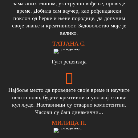
замазаних глином, уз стручно вођење, проведе
време. Добила сам ваучер, као рођендански
поклон од ћерке и њене породице, да допуним
своје знање и креативност. Задовољство моје је
велико.
ТАТЈАНА С.
Гугл рецензија
Најбоље место да проведете своје време и научите
нешто ново, будете креативни и упознајте нове
кул људе. Наставници су стварно компетентни.
Часови су баш динамични...
МИЛИЦА П.