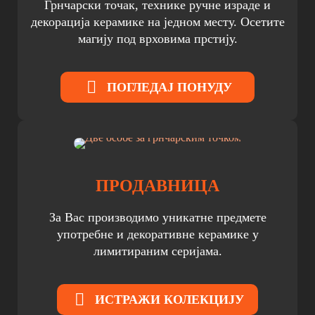
Грнчарски точак, технике ручне израде и
декорација керамике на једном месту. Осетите
магију под врховима прстију.
ПОГЛЕДАЈ ПОНУДУ
ПРОДАВНИЦА
За Вас производимо уникатне предмете
употребне и декоративне керамике у
лимитираним серијама.
ИСТРАЖИ КОЛЕКЦИЈУ