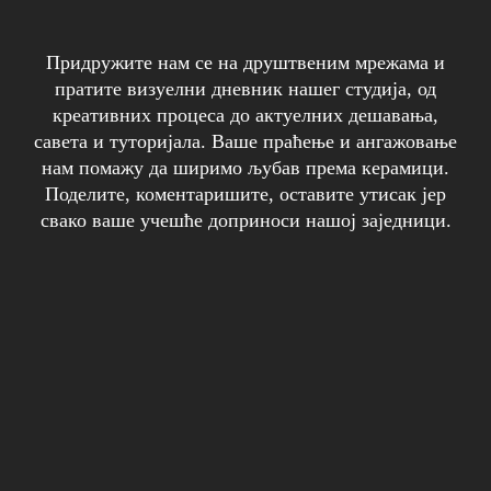
Придружите нам се на друштвеним мрежама и
пратите визуелни дневник нашег студија, од
креативних процеса до актуелних дешавања,
савета и туторијала.
Ваше праћење и ангажовање
нам помажу да ширимо љубав према керамици.
Поделите, коментаришите, оставите утисак јер
свако ваше учешће доприноси нашој заједници.
0
0
0