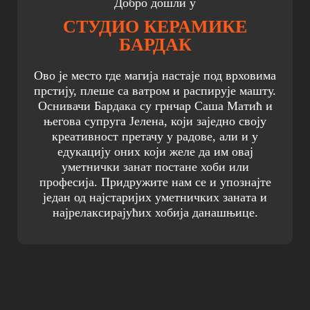
Добро дошли у
СТУДИО КЕРАМИКЕ
БАРДАК
Ово је место где магија настаје под врховима
прстију, плеше са ватром и распирује машту.
Оснивачи Бардака су грнчар Саша Матић и
његова супруга Јелена, који заједно своју
креативност претачу у радове, али и у
едукацију оних који желе да им овај
уметнички занат постане хоби или
професија. Придружите нам се и упознајте
један од најстаријих уметничких заната и
најрелаксирајућих хобија данашњице.