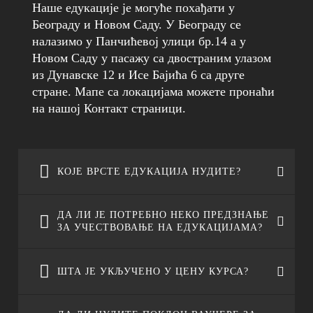
Наше едукације је могуће похађати у
Београду и Новом Саду. У Београду се
налазимо у Панчићевој улици бр.14 а у
Новом Саду у пасажу са двостраним улазом
из Дунавске 12 и Исе Бајића 6 са друге
стране. Мапе са локацијама можете пронаћи
на нашој Контакт страници.
КОЈЕ ВРСТЕ ЕДУКАЦИЈА НУДИТЕ?
ДА ЛИ ЈЕ ПОТРЕБНО НЕКО ПРЕДЗНАЊЕ
ЗА УЧЕСТВОВАЊЕ НА ЕДУКАЦИЈАМА?
Поред Курса керамике који нуди
свеобухватну едукацију нудимо и различите
варијанте радионица керамике. Опције су ту
ШТА ЈЕ УКЉУЧЕНО У ЦЕНУ КУРСА?
за оне који желе да се обуче и осамостале у
Све едукације су у потпуности прилагођене
раду, као и оне који желе више неко забавно
почетницима па самим тим предзнање није