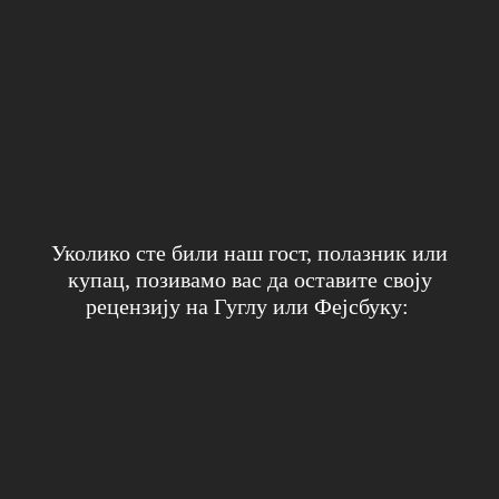
0
0
0
У
колико сте били наш гост, полазник или
купац, позивамо вас да оставите своју
рецензију на
Гуглу или Фејсбуку: