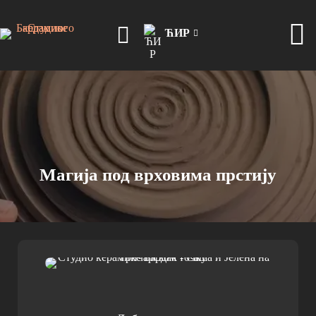
ЋИР
Магија под врховима прстију