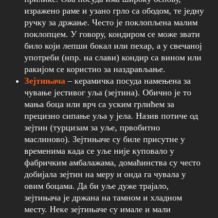
изражено раме и узано грло са ободом, те једну
ручку за држање. Често је поклопљена малим
поклопцем. У говору, кондиром се може звати
било који лепши бокал или пехар, а у свечаној
употреби (нпр. на слави) кондир са вином или
ракијом се користио за наздрављање.
Зејтињача
– керамичка посуда намењена за
чување јестивог уља (зејтина). Обично је то
мања боца или врч са уским грлићем за
прецизно сипање уља у јела. Назив потиче од
зејтин (турцизам за уље, првобитно
маслиново). Зејтињаче су биле присутне у
временима када се уље није куповало у
фабричким амбалажама, домаћинства су често
добијала зејтин на меру и онда га чувала у
овим боцама. Да би уље дуже трајало,
зејтињача је држана на тамном и хладном
месту. Неке зејтињаче су имале и мали