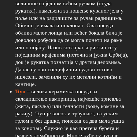
величине са једном већом ручком (отуда
рукатка), намењена за ношење куваног јела у
поље или на радилиште за ручак радницима.
Обично је имала и поклопац. Ова посуда
облика малог лонца или већег бокала била је
довољно робусна да се моглa понети на раме
или о појасу. Назив котлајка користио се у
појединим крајевима (источна и јужна Србија),
док је рукатка познатија у другим деловима.
Данас су ови специфични судови готово
ишчезли, заменили су их метални котлићи и
кантице.
Ћуп
– велика керамичка посуда за
складиштење намирница, најчешће зрневља
(жита, пасуља) или течности (воде, комине за
ракију). Ћуп је висок и трбушаст, са уским
грлом и без дршке, понекад са два мала ушца
за конопац. Служио је као претеча бурета и
бачве у домаћинству. Многе куће су чувале