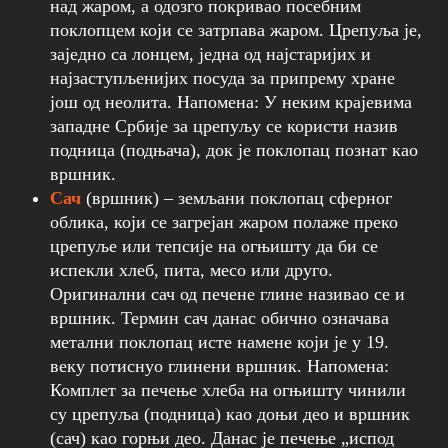
над жаром, а одозго покривао посебним
поклопцем који се затрпава жаром. Црепуља је,
заједно са лонцем, једна од најстаријих и
најзаступљенијих посуда за припрему хране
још од неолита. Напомена: У неким крајевима
западне Србије за црепуљу се користи назив
подница (подњача), док је поклопац познат као
вршник.
Сач
(вршник) – земљани поклопац сферног
облика, који се загрејан жаром полаже преко
црепуље или тепсије на огњишту да би се
испекли хлеб, пита, месо или друго.
Оригинални сач од печене глине називао се и
вршник. Термин сач данас обично означава
метални поклопац исте намене који је у 19.
веку потиснуо глинени вршник. Напомена:
Комплет за печење хлеба на огњишту чинили
су црепуља (подница) као доњи део и вршник
(сач) као горњи део. Данас је печење „испод