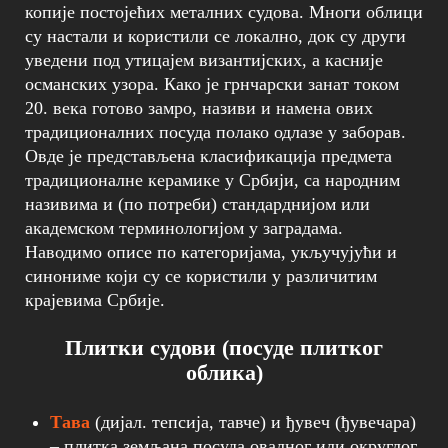
копије постојећих металних судова. Многи облици
су настали и користили се локално, док су други
уведени под утицајем византијских, а касније
османских узора. Како је грнчарски занат током
20. века готово замро, називи и намена ових
традиционалних посуда полако одлазе у заборав.
Овде је представљена класификација предмета
традиционалне керамике у Србији, са народним
називима и (по потреби) стандарднијом или
академском терминологијом у заградама.
Наводимо описе по категоријама, укључујући и
синониме који су се користили у различитим
крајевима Србије.
Плитки судови (посуде плитког
облика)
Тава
(дијал. тепсија, тавче) и ђувеч (ђувечара)
– плитка земљана посуда овалног или округлог