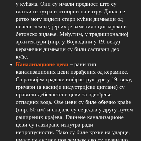
у кућама. Они су имали предност што су
глатки изнутра и отпорни на ватру. Данас се
ретко могу видети стари кућни димњаци од
печене земље, јер их је заменило цигларско и
бетонско зидање. Међутим, у традиционалној
архитектури (нпр. у Војводини у 19. веку)
керамички димњаци су били саставни део
куће.
Канализационе цеви
– рани тип
канализационих цеви израђених од керамике.
Са развојем градске инфраструктуре у 19. веку,
грнчари (а касније индустријске циглане) су
правили дебелостене цеви за одвођење
отпадних вода. Ове цеви су биле обично краће
(нпр. 50 цм) и спајале су се једна у другу путем
раширених крајева. Глинене канализационе
цеви су глазиране изнутра ради
непропусности. Иако су биле крхке на ударце,
имале су дуг век под земљом ако су правилно