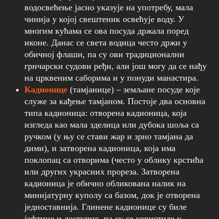
водосвећење јасно указује на употребу, мала
чинија у којој свештеник освећује воду. У
многим кућама се ова посуда држала поред
иконе. Данас се света водица често држи у
обичној флаши, па су ови традиционални
грнчарски судови ређи, али још могу да се нађу
на црквеним саборима и у понуди манастира.
Кадионице
(тамјанице) – земљане посуде које
служе за кађење тамјаном. Постоје два основна
типа кадионица: отворена кадионица, која
изгледа као мала зделица или дубока шоља са
ручком (у њу се стави жар и зрно тамјана да
дими), и затворена кадионица, која има
поклопац са отворима (често у облику крстића
или других украсних прореза. Затворена
кадионица је обично обликована налик на
минијaтурну куполу са базом, док је отворена
једноставнија. Глинене кадионице су биле
јефтине и доступне, па су се користиле у