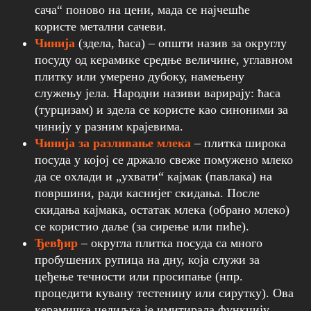
сача“ поново на цени, мада се најчешће
користе метални сачеви.
Чинија
(здела, ћаса) – општи назив за округлу
посуду од керамике средње величине, углавном
плитку или умерено дубоку, намењену
служењу јела. Народни називи варирају: ћаса
(турцизам) и здела се користе као синоними за
чинију у разним крајевима.
Чинија за разливање млека
– плитка широка
посуда у којој се држало свеже помужено млеко
да се охлади и „ухвати“ кајмак (павлака) на
површини, ради каснијег скидања. После
скидања кајмака, остатак млека (обрано млеко)
се користио даље (за сирење или пиће).
Ђевђир
– округла плитка посуда са много
пробушених рупица на дну, која служи за
цеђење течности или просипање (нпр.
процедити кувану тестенину или сирутку). Ова
керамичка цедиљка је имитирала функцију