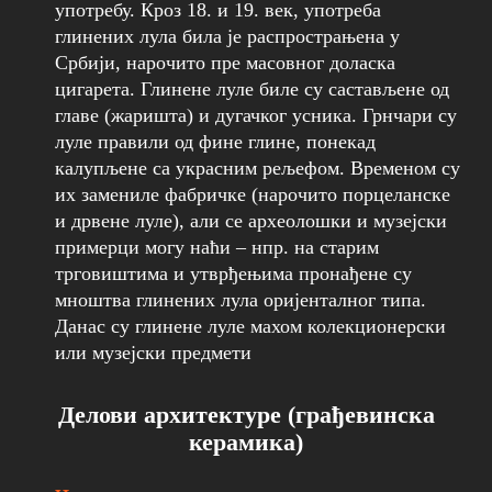
употребу. Кроз 18. и 19. век, употреба
глинених лула била је распрострањена у
Србији, нарочито пре масовног доласка
цигарета. Глинене луле биле су састављене од
главе (жаришта) и дугачког усника. Грнчари су
луле правили од фине глине, понекад
калупљене са украсним рељефом. Временом су
их замениле фабричке (нарочито порцеланске
и дрвене луле), али се археолошки и музејски
примерци могу наћи – нпр. на старим
трговиштима и утврђењима пронађене су
мноштва глинених лула оријенталног типа.
Данас су глинене луле махом колекционерски
или музејски предмети
Делови архитектуре (грађевинска
керамика)