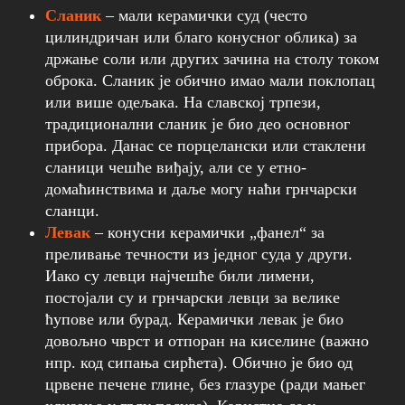
Сланик
– мали керамички суд (често
цилиндричан или благо конусног облика) за
држање соли или других зачина на столу током
оброка. Сланик је обично имао мали поклопац
или више одељака. На славској трпези,
традиционални сланик је био део основног
прибора. Данас се порцелански или стаклени
сланици чешће виђају, али се у етно-
домаћинствима и даље могу наћи грнчарски
сланци.
Левак
– конусни керамички „фанел“ за
преливање течности из једног суда у други.
Иако су левци најчешће били лимени,
постојали су и грнчарски левци за велике
ћупове или бурад. Керамички левак је био
довољно чврст и отпоран на киселине (важно
нпр. код сипања сирћета). Обично је био од
црвене печене глине, без глазуре (ради мањег