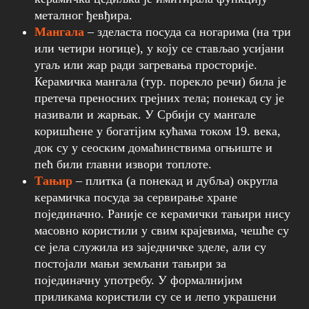
металног ђевђира.
Мангала
– зделаста посуда са ногарима (на три
или четири ногице), у коју се стављао усијани
угаљ или жар ради загревања просторије.
Керамичка мангала (тур. порекло речи) била је
претеча преносних грејних тела; понекад су је
називали и жарњак. У Србији су мангале
коришћене у богатijим кућама током 19. века,
док су у сеоским домаћинствима огњиште и
пећ били главни извори топлоте.
Тањир
– плитка (а понекад и дубља) округла
керамичка посуда за сервирање хране
појединачно. Раније се керамички тањири нису
масовно користили у свим крајевима, чешће су
се јела служила из заједничке зделе, али су
постојали мањи земљани тањири за
појединачну употребу. У формалнијим
приликама користили су се и лепо украшени