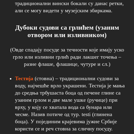
традиционални вински бокали су данас ретки,
али се могу видети у музејским збиркама.
Дубоки судови са грлићем (узаним
отвором или изливником)
(Овде спадају посуде за течности које имају уско
грло или изливни грлић ради лакшег точења –
разне флаше, флашице, чутуре и сл.)
Тестија
(стовна) – традиционални судови за
воду, најчешће врло украшени. Тестија је мања
до средња трбушаста боца од печене глине са
узаним грлом и две мале ушке (ручице) при
врху, у коју се хватала вода са бунара или
чесме. Назив потиче од тур. testi (глинена
боца). У појединим крајевима јужне Србије
користи се и реч стовна за сличну посуду.