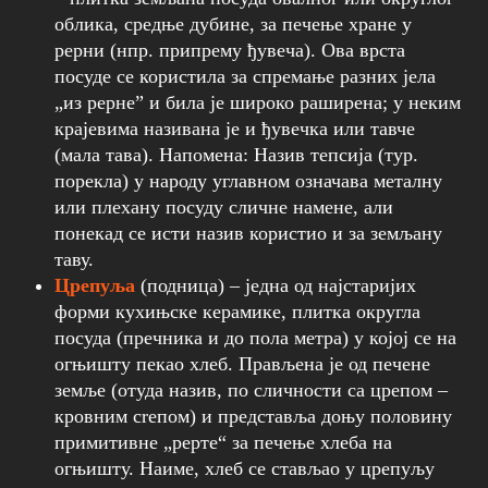
облика, средње дубине, за печење хране у
рерни (нпр. припрему ђувеча). Ова врста
посуде се користила за спремање разних јела
„из рерне” и била је широко раширена; у неким
крајевима називана је и ђувечка или тавче
(мала тава). Напомена: Назив тепсија (тур.
порекла) у народу углавном означава металну
или плехану посуду сличне намене, али
понекад се исти назив користио и за земљану
таву.
Црепуља
(подница) – једна од најстаријих
форми кухињске керамике, плитка округла
посуда (пречника и до пола метра) у којој се на
огњишту пекао хлеб. Прављена је од печене
земље (отуда назив, по сличности са црепом –
кровним creпом) и представља доњу половину
примитивне „peрте“ за печење хлеба на
огњишту. Наиме, хлеб се стављао у црепуљу