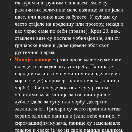
глазуром или ручним сликањем. Биле су
различитих величина: мале вазнице за по један
цвет, или велике вазе за букете. У кућама су
често стајале на креденцу или прозору, некад и
као украс саме по себи (празне). Кроз 20. век,
стаклене вазе су постале уобичајеније, али су
грнчарске вазне и даље цењене због свог
рустичног шарма.
Чиније, панице
– разноврсне мање керамичке
посуде за свакодневну употребу. Паница је
народни назив за малу чинију или зделицу из
које се једе (например, паница млека, паница
чорбе). Ове посуде долазиле су у разним
облицима: мале чиније за сос или прилог,
дубље зделе за супу или чорбу, десертне
зделице и сл. Грнчари су често правили читав
сервис од више паница и једне веће чиније. У
сиромашнијим кућама, панице су замењивале
тањире и свако је јео из своје панице кашиком.