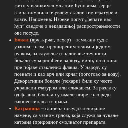
жито у великим земљаним ћуповима, јер је
глина помагала очувању сталне температуре и
влаге. Напомена: Изреке попут „ћепати као
ћуп“ сведоче о некадашњој распрострањености
ове посуде.
Бокал
(врч, крчаг, пехар) – земљани суд с
узаним грлом, проширеним телом и једном
ручком, за служење и наливање течности.
Бокали су коришћени за воду, вино, па и пиво
пре појаве стаклених флаша. У народу су
познати и као врч или крчаг (поготово за воду).
Декоративни бокали (пехари) били су често
украшени глазуром или сликањем. За разлику
од флаша, бокали су имали шире грло ради
лакшег сипања и прања.
Катраница
– глинена посуда специјалне
намене, са узаним грлом, која служи за чување
катрана (природног смолнатог препарата