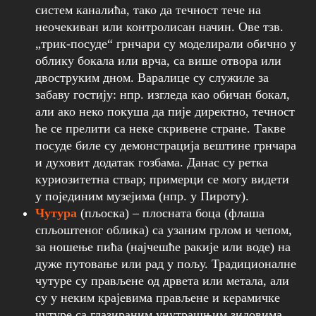
систем каналића, тако да течност тече на
неочекиван или контролисан начин. Ове тзв.
„трик-посуде“ грнчари су моделирали обично у
облику бокала или врча, са више отвора или
двоструким дном. Варалице су служиле за
забаву гостију: нпр. изгледа као обичан бокал,
али ако неко покуша да пије директно, течност
ће се прелити са неке скривене стране. Такве
посуде биле су демонстрација вештине грнчара
и духовит додатак гозбама. Данас су ретка
куриозитетна ствар; примерци се могу видети
у појединим музејима (нпр. у Пироту).
Чутура
(пљоска) – плосната боца (флаша
спљоштеног облика) са узаним грлом и чепом,
за ношење пића (најчешће ракије или воде) на
дуже путовање или рад у пољу. Традиционалне
чутуре су прављене од дрвета или метала, али
су у неким крајевима прављене и керамичке
чутуре са глазираним унутрашњим зидовима.