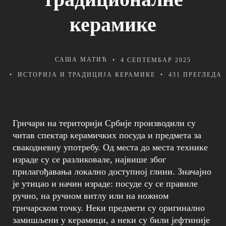
керамике
САША МАТИЋ
4 СЕПТЕМБАР 2025
ИСТОРИЈА И ТРАДИЦИЈА КЕРАМИКЕ
431 ПРЕГЛЕДA
Грнчари на територији Србије производили су
читав спектар керамичких посуда и предмета за
свакодневну употребу. Од места до места технике
израде су се разликовале, највише због
прилагођавања локално доступној глини. Значајно
је утицао и начин израде: посуде су се правиле
ручно, на ручном витлу или на ножном
грнчарском точку. Неки предмети су оригинално
замишљени у керамици, а неки су били јефтиније