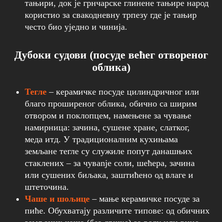
тањири, док је грнчарске глинене тањире народ
користио за свакодневну трпезу где је тањир
често био уједно и чинија.
Дубоки судови (посуде већег отвореног
облика)
Тегле
– керамичке посуде цилиндричног или
благо проширеног облика, обично са ширим
отвором и поклопцем, намењене за чување
намирница: зачина, сушене хране, слатког,
меда итд. У традиционалним кухињама
земљане тегле су служиле попут данашњих
стаклених – за чувanje соли, шећера, зачина
или сушених биљака, заштићено од влаге и
штеточина.
Чаше и шољице
– мање керамичке посуде за
пиће. Обухватају различите типове: од обичних