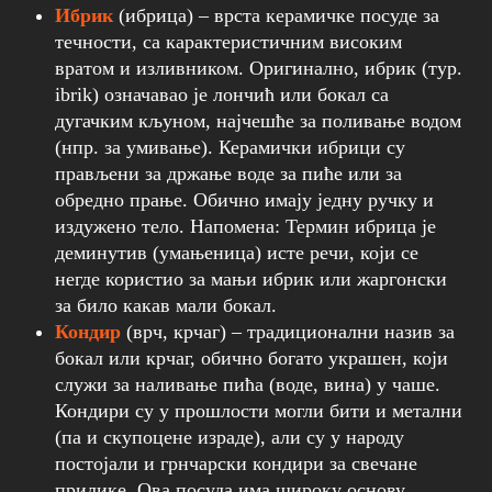
Ибрик
(ибрица) – врста керамичке посуде за
течности, са карактеристичним високим
вратом и изливником. Оригинално, ибрик (тур.
ibrik) означавао је лончић или бокал са
дугачким кљуном, најчешће за поливање водом
(нпр. за умивање). Керамички ибрици су
прављени за држање воде за пиће или за
обредно прање. Обично имају једну ручку и
издужено тело. Напомена: Термин ибрица је
деминутив (умањеница) исте речи, који се
негде користио за мањи ибрик или жаргонски
за било какав мали бокал.
Кондир
(врч, крчаг) – традиционални назив за
бокал или крчаг, обично богато украшен, који
служи за наливање пића (воде, вина) у чаше.
Кондири су у прошлости могли бити и метални
(па и скупоцене израде), али су у народу
постојали и грнчарски кондири за свечане
прилике. Ова посуда има широку основу,