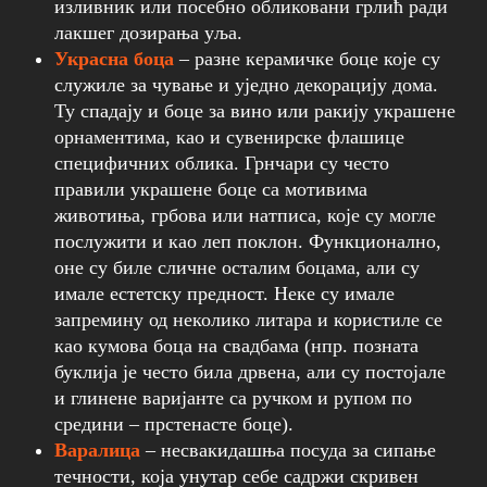
изливник или посебно обликовани грлић ради
лакшег дозирања уља.
Украсна боца
– разне керамичке боце које су
служиле за чување и уједно декорацију дома.
Ту спадају и боце за вино или ракију украшене
орнаментима, као и сувенирске флашице
специфичних облика. Грнчари су често
правили украшене боце са мотивима
животиња, грбова или натписа, које су могле
послужити и као леп поклон. Функционално,
оне су биле сличне осталим боцама, али су
имале естетску предност. Неке су имале
запремину од неколико литара и користиле се
као кумова боца на свадбама (нпр. позната
буклија је често била дрвена, али су постојале
и глинене варијанте са ручком и рупом по
средини – прстенасте боце).
Варалица
– несвакидашња посуда за сипање
течности, која унутар себе садржи скривен