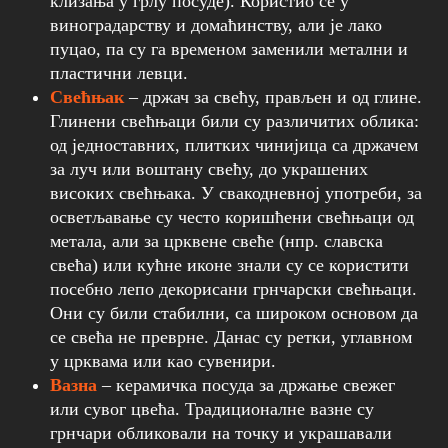
клизања у грлу посуде). Користио се у
виноградарству и домаћинству, али је лако
пуцао, па су га временом заменили метални и
пластични левци.
Свећњак
– држач за свећу, прављен и од глине.
Глинени свећњаци били су различитих облика:
од једноставних, плитких чинијица са држачем
за луч или воштану свећу, до украшених
високих свећњака. У свакодневној употреби, за
осветљавање су често коришћени свећњаци од
метала, али за црквене свеће (нпр. славска
свећа) или кућне иконе знали су се користити
посебно лепо декорисани грнчарски свећњаци.
Они су били стабилни, са широком основом да
се свећа не преврне. Данас су ретки, углавном
у црквама или као сувенири.
Вазна
– керамичка посуда за држање свежег
или сувог цвећа. Традиционалне вазне су
грнчари обликовали на точку и украшавали