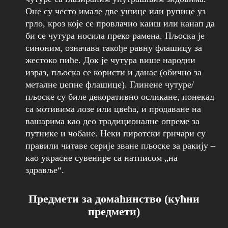
Оне су често имале две ушице или рупице уз
грло, кроз које се провлачио каиш или канап да
би се чутура носила преко рамена. Пљоска је
синоним, означава такође равну флашицу за
жестоко пиће. Док је чутура више народни
израз, пљоска се користи и данас (обично за
металне џепне флашице). Глинене чутуре/
пљоске су биле декоративно осликане, понекад
са мотивима лозе или цвећа, и продаване на
вашарима као део традиционалне опреме за
путнике и чобане. Неки пиротски грнчари су
правили читаве серије званe пљоске за ракију –
као украсне сувенире са натписом „на
здравље“.
Предмети за домаћинство (кућни
предмети)