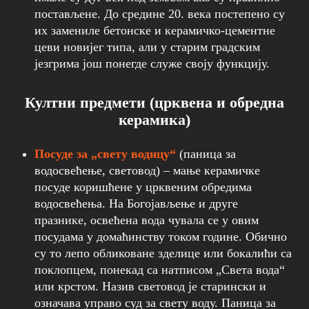
постављене. До средине 20. века постепено су
их замениле бетонске и керамичко-цементне
цеви новијег типа, али у старим градским
језгрима још понегде служе своју функцију.
Култни предмети (црквена и обредна
керамика)
Посуде за „свету водицу“
(паница за
водосвећење, световод) – мање керамичке
посуде коришћене у црквеним обредима
водосвећења. На Богојављење и друге
празнике, освећена вода чувала се у овим
посудама у домаћинству током године. Обично
су то лепо обликоване зделице или бокалићи са
поклопцем, понекад са натписом „Света вода“
или крстом. Назив световод је старински и
означава управо суд за свету воду. Паница за