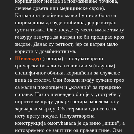
коришћеног некада за подмазивање точкова,
лечење дрвета или медицинске сврхе).
Катраница је обично мањи ћуп или боца са
ширим дном да буде стабилна, јер је катран
густ и тежак. Ове посуде су често имале тамну
глазуру изнутра да катран не би продирао кроз
зидове. Данас су реткост, јер се катран мало
користи у домаћинствима.
Шепењдер
(гостара) – полузатворени
грнчарски бокали са изливником (кљуном)
специфичног облика, коришћени за служење
вина за столом. Ови бокали имају сужено грло
са малим поклопцем и „кљунић” за прецизно
сипање. Назив шепењдер био је у употреби у
пиротском крају, док је гостара забележена у
зајечарском крају. Оба термина односе се на
исту врсту посуде. Полузатворена
конструкција омогућавала је да вино „дише”, а
истовремено се заштити од прљавштине. Ови