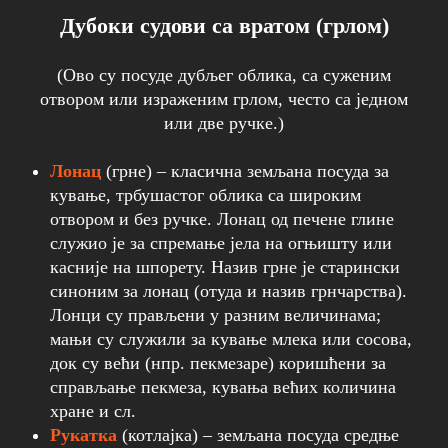
Дубоки судови са вратом (грлом)
(Ово су посуде дубљег облика, са суженим
отвором или израженим грлом, често са једном
или две ручке.)
Лонац
(грне) – класична земљана посуда за
кување, трбушастог облика са широким
отвoром и без ручке. Лонац од печене глине
служио је за спремање јела на огњишту или
касније на шпорету. Назив грне је старински
синоним за лонац (отуда и назив грнчарства).
Лонци су прављени у разним величинама;
мањи су служили за кување млека или сосова,
док су већи (нпр. пекмезаре) коришћени за
справљање пекмеза, кувања већих количина
хране и сл.
Рукатка
(котлајка) – земљана посуда средње