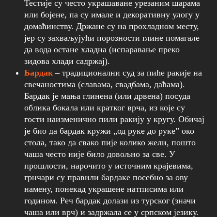
Тестије су често украшаване урезаним шарама
или бојене, па су имале и декоративну улогу у
домаћинству. Држане су на прохладном месту,
јер су захваљујући порозности глине помагале
да вода остане хладна (испаравање преко
зидова хлади садржај).
Бардак
– традиционални суд за пиће ракије на
свечаностима (славама, свадбама, даћама).
Бардак је мања глинена (или дрвена) посуда
облика бокала или кратког врча, из које су
гости наизменично пили ракију у кругу. Обичај
је био да бардак кружи „од руке до руке” око
стола, тако да свако пије колико жели, пошто
чаша често није било довољно за све. У
прошлости, нарочито у источним крајевима,
грнчари су правили бардаке посебно за ову
намену, понекад украшене натписима или
годином. Реч бардак долази из турског (значи
чаша или врч) и задржала се у српском језику.