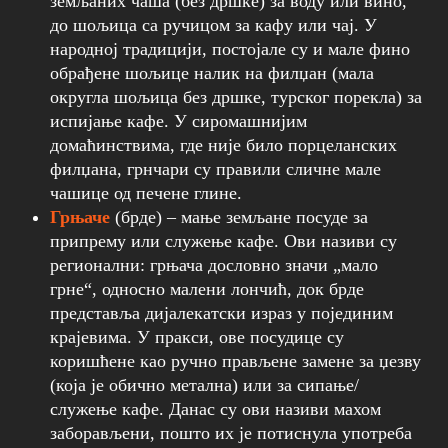
земљаних чаша (без дршке) за воду или вино,
до шољица са ручицом за кафу или чај. У
народној традицији, постојале су и мале фино
обрађене шољице налик на филџан (мала
округла шољица без дршке, турског порекла) за
испијање кафе. У сиромашнијим
домаћинствима, где није било порцеланских
филџана, грнчари су правили сличне мале
чашице од печене глине.
Грњаче
(брде) – мање земљане посуде за
припрему или служење кафе. Ови називи су
регионални: грњача дословно значи „мало
грне“, односно малени лончић, док брде
представља дијалекатски израз у појединим
крајевима. У пракси, ове посудице су
коришћене као ручно прављене замене за џезву
(која је обично метална) или за сипање/
служење кафе. Данас су ови називи махом
заборављени, пошто их је потиснула употреба