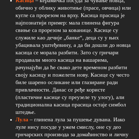
Касица
– керамичка посуда за чување новца,
обично у облику животиње (прасе, овчица) или
кугле са прорезом на врху. Касица прасица је
најпознатији пример: мала глинена фигура
свиње са прорезом за кованице. Касице су
служиле као дечије „банке“, деца су у њих
убацивала уштеђевину, а да би дошли до новца
касица се морала разбити. Зато су грнчари
продавали много касица на вашарима,
рачунајући да ће свако дете временом разбити
своју касицу и пожелети нову. Касице су често
биле шарено осликане или глазиране ради
привлачности. Данас се ређе користе
(пластичне касице су преузеле ту улогу), али
традиционална касица прасица остаје симбол
штедње.
Лула
– глинена лула за пушење дувана. Иако
луле нису посуде у ужем смислу, оне су део
грнчарских производа за домаћинство и личну