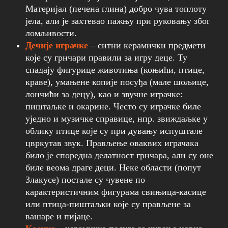
Материјал (печена глина) добро чува топлоту
јела, али је захтевао пажњу при руковању због
ломљивости.
Дечије играчке
– ситни керамички предмети
које су грнчари правили за игру деце. Ту
спадају фигурице животиња (коњићи, птице,
краве), умањене копије посуђа (мале шољице,
лончићи за децу), као и звучне играчке:
пиштаљке и окарине. Често су играчке биле
уједно и музичке справице, нпр. звиждаљке у
облику птице које су при дувању испуштале
цвркутав звук. Прављење оваквих играчака
било је споредна делатност грнчара, али су оне
биле веома драге деци. Неке области (попут
Злакусе) постале су чувене по
карактеристичним фигурама свињица-касице
или птица-пиштаљки које су прављене за
вашаре и пијаце.