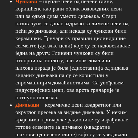
Чункови
– шупље цеви од печене глине,
коришћене као рани облик водоводних цеви
или за одвод дима уместо димњака. Стари
назив чунк се данас задржао за лимене цеви од
пећи до димњака, али некада су чункови били
керамички. Грнчари су правили цилиндричне
сегменте (дугачке цеви) које су се надовезивале
једна на другу. Глинени чункови су били
отпорни на топлоту, али ипак ломљиви,
њихова израда је била једноставнија од зидања
зиданих димњака па су се користили у
сиромашнијим домаћинствима. Са увођењем
индустријских цеви, ова врста грнчарије је
потпуно ишчезла.
Димњаци
– керамичке цеви квадратног или
округлог пресека за зидање димњака. У неким
крајевима, грнчарске радионице су израђивале
готове елементе за димњаке (квадратне
шахтове од печене глине) који су се узидaвали