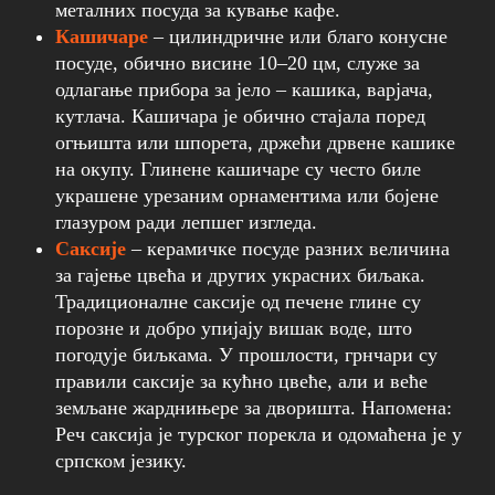
металних посуда за кување кафе.
Кашичаре
– цилиндричне или благо конусне
посуде, обично висине 10–20 цм, служе за
одлагање прибора за јело – кашика, варјача,
кутлача. Кашичара је обично стајала поред
огњишта или шпорета, држећи дрвене кашике
на окупу. Глинене кашичаре су често биле
украшене урезаним орнаментима или бојене
глазуром ради лепшег изгледа.
Саксије
– керамичке посуде разних величина
за гајење цвећа и других украсних биљака.
Традиционалне саксије од печене глине су
порозне и добро упијају вишак воде, што
погодује биљкама. У прошлости, грнчари су
правили саксије за кућно цвеће, али и веће
земљане жарднињере за дворишта. Напомена:
Реч саксија је турског порекла и одомаћена је у
српском језику.