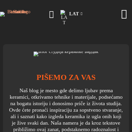
LAT
PIŠEMO ZA VAS
Naš blog je mesto gde delimo ljubav prema
keramici, otkrivamo tehnike i materijale, podsećamo
na bogatu istoriju i donosimo priče iz života studija.
Ovde ćete pronaći inspiraciju za sopstveno stvaranje,
ali i saznati kako izgleda keramika iz ugla onih koji
je žive svaki dan. Naša namera je da kroz tekstove
približimo ovaj zanat, podstaknemo radoznalost i