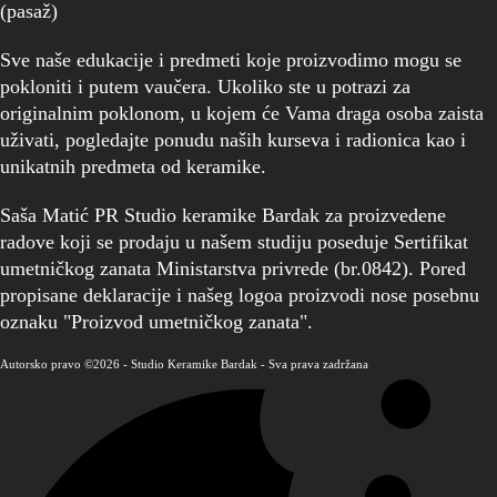
(pasaž)
Sve naše edukacije i predmeti koje proizvodimo mogu se
pokloniti i putem vaučera. Ukoliko ste u potrazi za
originalnim poklonom, u kojem će Vama draga osoba zaista
uživati, pogledajte ponudu naših kurseva i radionica kao i
unikatnih predmeta od keramike.
Saša Matić PR Studio keramike Bardak za proizvedene
radove koji se prodaju u našem studiju poseduje Sertifikat
umetničkog zanata Ministarstva privrede (br.0842). Pored
propisane deklaracije i našeg logoa proizvodi nose posebnu
oznaku "Proizvod umetničkog zanata".
Autorsko pravo ©2026 - Studio Keramike Bаrdak - Sva prava zadržana