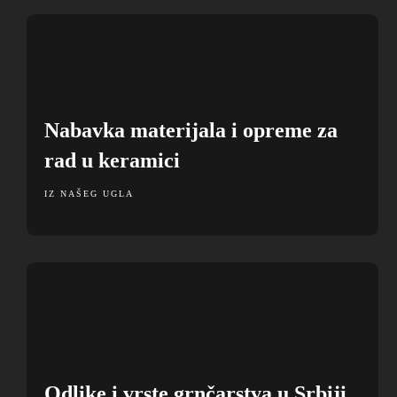
Nabavka materijala i opreme za
rad u keramici
IZ NAŠEG UGLA
Odlike i vrste grnčarstva u Srbiji