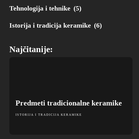
obaveze i umetničku vrednost posuda.
OPŠIRNIJE
Tehnologija i tehnike
(5)
OPŠIRNIJE
Istorija i tradicija keramike
(6)
Najčitanije:
Predmeti tradicionalne keramike
ISTORIJA I TRADICIJA KERAMIKE