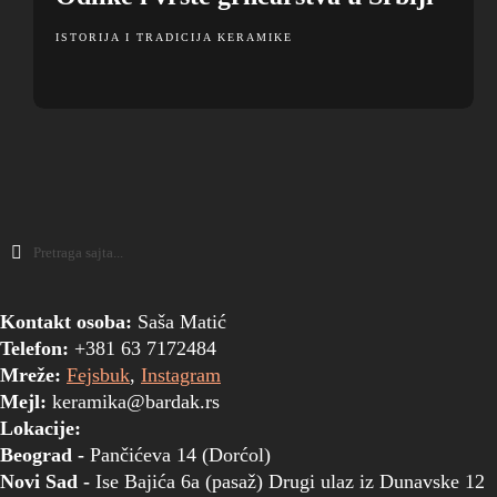
ISTORIJA I TRADICIJA KERAMIKE
Kontakt osoba:
Saša Matić
Telefon:
+381 63 7172484
Mreže:
Fejsbuk
,
Instagram
Mejl:
keramika@bardak.rs
Lokacije:
Beograd -
Pančićeva 14 (Dorćol)
Novi Sad -
Ise Bajića 6a (pasaž) Drugi ulaz iz Dunavske 12