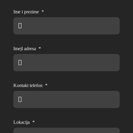
Ime i prezime
*
Imejl adresa
*
Kontakt telefon
*
Lokacija
*