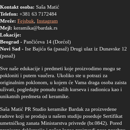
Kontakt osoba:
Saša Matić
Telefon:
+381 63 7172484
Mreže:
Fejsbuk
,
Instagram
Mejl:
keramika@bardak.rs
Lokacije:
Beograd -
Pančićeva 14 (Dorćol)
Novi Sad -
Ise Bajića 6a (pasaž) Drugi ulaz iz Dunavske 12
(pasaž)
Sve naše edukacije i predmeti koje proizvodimo mogu se
pokloniti i putem vaučera. Ukoliko ste u potrazi za
originalnim poklonom, u kojem će Vama draga osoba zaista
uživati, pogledajte ponudu naših kurseva i radionica kao i
unikatnih predmeta od keramike.
Saša Matić PR Studio keramike Bardak za proizvedene
radove koji se prodaju u našem studiju poseduje Sertifikat
umetničkog zanata Ministarstva privrede (br.0842). Pored