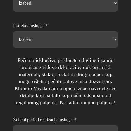
Potrebna usluga
*
Tip pečenja
Izaberite željenu temperaturu pečenja
Detaljan opis glina i glazura korišćenih za radove sa
*
Pečemo isključivo predmete od gline i za nju
propisane vidove dekoracije, dok organski
njihovim temperaturnim rasponima
*
materijali, staklo, metal ili drugi dodaci koji
800
1250
mogu oštetiti peć ili radove nisu dozvoljeni.
Molimo Vas da nam u opisu iznad navedete sve
detalje koji na bilo koji način odstupaju od
regularnog paljenja. Ne radimo mono paljenja!
Detaljne informacije o načinu korišćenja prostora i
Detaljnije o oblasti koja Vas interesuje i problemima sa
Željeni period realizacije usluge
*
potrebnog vremenskog perioda
kojima se suočavate
*
*