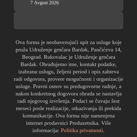
Ova forma je neobavezujući upit za usluge koje
pruža Udruženje grnčara Bardak, Pančićeva 14,
Beograd. Rukovalac je Udruženje grnčara
Bardak. Obrađujemo ime, kontakt podatke,
izabranu uslugu, željeni period i opis zahteva
radi odgovora, provere mogućnosti i organizacije
usluge. Pravni osnov su predugovorne radnje, a
nakon konkretnog dogovora obrada se nastavlja
radi njegovog izvršenja. Podaci se čuvaju šest
meseci posle realizacije, otkazivanja ili prekida
komunikacije. Ova forma nije namenjena
internet prodavnici Preduzetnika. Više
informacija:
Politika privatnosti
.