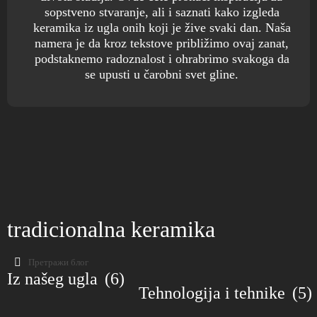
sopstveno stvaranje, ali i saznati kako izgleda
keramika iz ugla onih koji je žive svaki dan. Naša
namera je da kroz tekstove približimo ovaj zanat,
podstaknemo radoznalost i ohrabrimo svakoga da
se upusti u čarobni svet gline.
Srpska grnčarija bez grnčarskog
Odlike i vrste grnčarstva u Srbiji
točka
tradicionalna keramika
Grnčarija - Terakota
Stari tipovi glazura kroz istoriju
САША МАТИЋ
10 SEPTEMBAR 2025
САША МАТИЋ
10 SEPTEMBAR 2025
САША МАТИЋ
10 SEPTEMBAR 2025
ISTORIJA I TRADICIJA KERAMIKE
САША МАТИЋ
ISTORIJA I TRADICIJA KERAMIKE
10 SEPTEMBAR 2025
Iz našeg ugla
(6)
377 PREGLEDA
TEHNOLOGIJA I TEHNIKE
196 PREGLEDA
168 PREGLEDA
Tehnologija i tehnike
(5)
TEHNOLOGIJA I TEHNIKE
155 PREGLEDA
Srpsko grnčarstvo je retko po tome što je sačuvalo
Terakota je najstariji i najdostupniji oblik keramike: