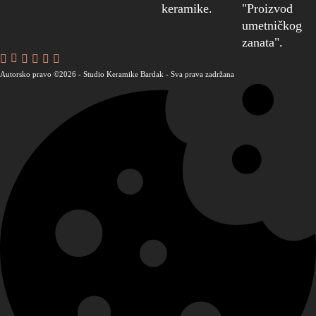
keramike.
"Proizvod
umetničkog
zanata".
Autorsko pravo ©2026 - Studio Keramike Bаrdak - Sva prava zadržana