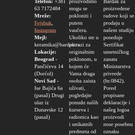
Telefon:
+381
proizvodimo
Bardak za
63 7172484
mogu se
proizvedene
Mreže:
pokloniti i
radove koji se
Fejsbuk
,
putem
prodaju u
Instagram
vaučera.
našem studiju
Mejl:
Ukoliko ste u
poseduje
keramika@bardak.rs
potrazi za
Sertifikat
Lokacije:
originalnim
umetničkog
Beograd -
poklonom, u
zanata
Pančićeva 14
kojem će
Ministarstva
(Dorćol)
Vama draga
privrede
Novi Sad -
osoba zaista
(br.0842).
Ise Bajića 6a
uživati,
Pored
(pasaž) Drugi
pogledajte
propisane
ulaz iz
ponudu naših
deklaracije i
Dunavske 12
kurseva i
našeg logoa
(pasaž)
radionica kao
proizvodi
i unikatnih
nose posebnu
predmeta od
oznaku