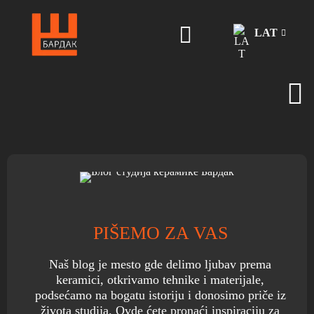
LAT
PIŠEMO ZA VAS
Naš blog je mesto gde delimo ljubav prema
keramici, otkrivamo tehnike i materijale,
podsećamo na bogatu istoriju i donosimo priče iz
života studija. Ovde ćete pronaći inspiraciju za