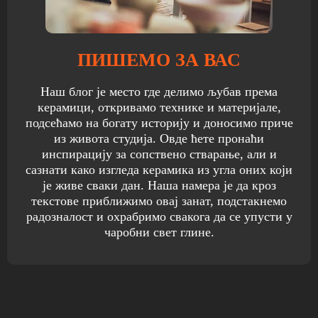
ПИШЕМО ЗА ВАС
Наш блог је место где делимо љубав према
керамици, откривамо технике и материјале,
подсећамо на богату историју и доносимо приче
из живота студија. Овде ћете пронаћи
инспирацију за сопствено стварање, али и
сазнати како изгледа керамика из угла оних који
је живе сваки дан. Наша намера је да кроз
текстове приближимо овај занат, подстакнемо
радозналост и охрабримо свакога да се упусти у
чаробни свет глине.