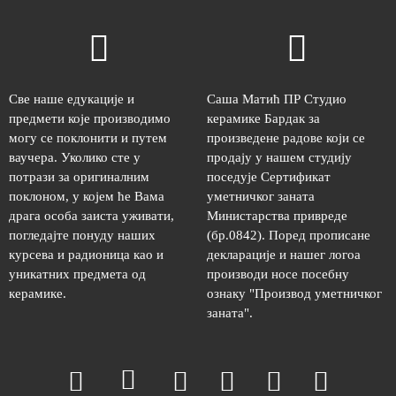
Све наше едукације и
Саша Матић ПР Студио
предмети које производимо
керамике Бардак за
могу се поклонити и путем
произведене радове који се
ваучера. Уколико сте у
продају у нашем студију
потрази за оригиналним
поседује Сертификат
поклоном, у којем ће Вама
уметничког заната
драга особа заиста уживати,
Министарства привреде
погледајте понуду наших
(бр.0842). Поред прописане
курсева и радионица као и
декларације и нашег логоа
уникатних предмета од
производи носе посебну
керамике.
ознаку "Производ уметничког
заната".