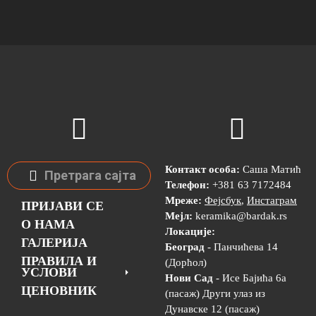
Контакт особа:
Саша Матић
Телефон:
+381 63 7172484
Мреже:
Фејсбук
,
Инстаграм
ПРИЈАВИ СЕ
Мејл:
keramika@bardak.rs
О НАМА
Локације:
ГАЛЕРИЈА
Београд
- Панчићева 14
ПРАВИЛА И
(Дорћол)
УСЛОВИ
Нови Сад
- Исе Бајића 6а
ЦЕНОВНИК
(пасаж) Други улаз из
Дунавске 12 (пасаж)