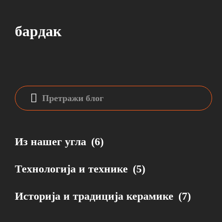
бардак
Бардак у српској традицији и
грнчарству
Из нашег угла
(6)
САША МАТИЋ
16 МАЈ 2026
Технологија и технике
(5)
ИСТОРИЈА И ТРАДИЦИЈА КЕРАМИКЕ
254 ПРЕГЛЕДA
Историја и традиција керамике
(7)
Бардак је традиционална керамичка посуда која