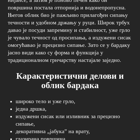
нијансе, а затим је поново печен како би
површина постала отпорнија и водонепропусна.
Његов облик био је пажљиво прилагођен сипању
течности и удобном држању у руци. Широк трбух
давао је посуди запремину и стабилност, уже грло
је чувало течност од просипања, а издужени сисак
омогућавао је прецизно сипање. Зато се у бардаку
јасно види како су форма и функција у
традиционалном грнчарству настајале заједно.
Карактеристични делови и
облик бардака
широко тело и уже грло,
једна дршка,
издужени сисак или изливник за прецизно
сипање,
декоративна „јабука” на врату,
глазирана површина,