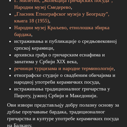
Г. Милетић, „Колекција грнчарских посуда”,
Народни музеј Смедерево
,
„Гласник Етнографског музеја у Београду”,
књига 18 (1955)
,
Народни музеј Краљево, етнолошка збирка
бардака
,
истраживања и публикације о средњовековној
српској керамици,
архивска грађа о грнчарским еснафима и
занатима у Србији XIX века,
речници турцизама и народне терминологије
,
етнографске студије о свадбеним обичајима и
народној употреби керамичких посуда,
истраживања традиционалног грнчарства у
Пироту, јужној Србији и Македонији.
Ови извори представљају добру полазну основу за
дубље проучавање бардака, традиционалног
грнчарства и културе употребе керамичких посуда
на Балкану.