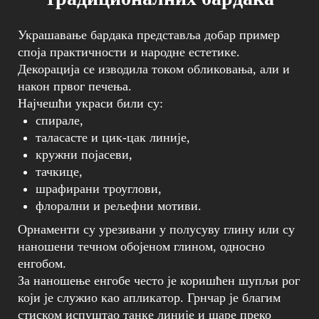
Украшавање бардака представља добар пример
споја практичности и народне естетике.
Декорација се изводила током обликовања, али и
након првог печења.
Најчешћи украси били су:
спирале,
таласасте и цик-цак линије,
кружни појасеви,
тачкице,
шрафирани троуглови,
флорални и рељефни мотиви.
Орнаменти су урезивани у полусуву глину или су
наношени течном обојеном глином, односно
енгобом.
За наношење енгобе често је коришћен шупљи рог
који је служио као апликатор. Грнчар је благим
стиском испуштао танке линије и шаре преко