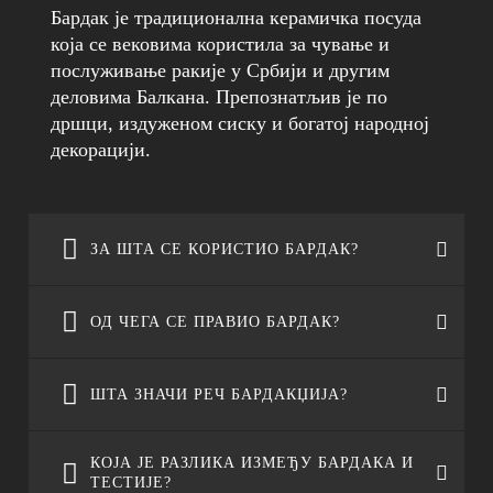
Бардак је традиционална керамичка посуда
која се вековима користила за чување и
послуживање ракије у Србији и другим
деловима Балкана. Препознатљив је по
дршци, издуженом сиску и богатој народној
декорацији.
ЗА ШТА СЕ КОРИСТИО БАРДАК?
ОД ЧЕГА СЕ ПРАВИО БАРДАК?
Бардак се најчешће користио за ракију, али је
могао служити и за воду или вино. Био је део
ШТА ЗНАЧИ РЕЧ БАРДАКЏИЈА?
свакодневног живота, свадби, слава и других
Традиционални бардаци прављени су од
народних обичаја.
печене глине, односно теракоте. Израђивани
КОЈА ЈЕ РАЗЛИКА ИЗМЕЂУ БАРДАКА И
су на грнчарском точку и глазирани како би
ТЕСТИЈЕ?