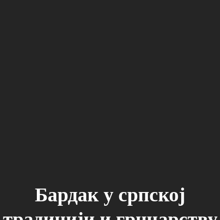
Бардак у српској
традицији и грнчарству