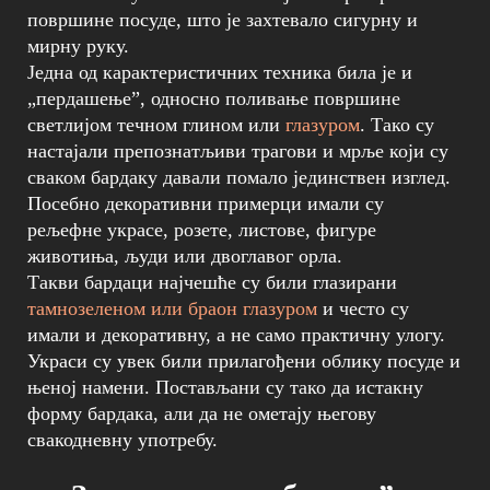
површине посуде, што је захтевало сигурну и
мирну руку.
Једна од карактеристичних техника била је и
„пердашење”, односно поливање површине
светлијом течном глином или
глазуром
. Тако су
настајали препознатљиви трагови и мрље који су
сваком бардаку давали помало јединствен изглед.
Посебно декоративни примерци имали су
рељефне украсе, розете, листове, фигуре
животиња, људи или двоглавог орла.
Такви бардаци најчешће су били глазирани
тамнозеленом или браон глазуром
и често су
имали и декоративну, а не само практичну улогу.
Украси су увек били прилагођени облику посуде и
њеној намени. Постављани су тако да истакну
форму бардака, али да не ометају његову
свакодневну употребу.