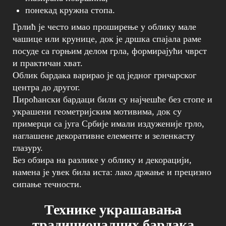
понекад кружна стопа.
Грлић је често имао проширење у облику мале
чашице или крунице, док је дршка спајала раме
посуде са горњим делом грла, формирајући чврст
и практичан хват.
Облик бардака варирао је од једног грнчарског
центра до другог.
Пироћански бардаци били су најчешће без стопе и
украшени геометријским мотивима, док су
примерци са југа Србије имали издуженије грло,
наглашене декоративне елементе и зеленкасту
глазуру.
Без обзира на разлике у облику и декорацији,
намена је увек била иста: лако држање и прецизно
сипање течности.
Технике украшавања
традиционалних бардака