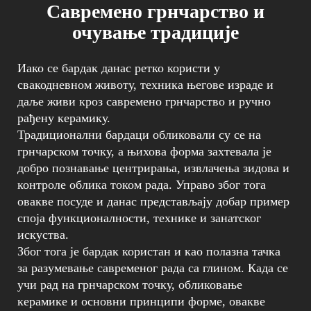
Савремено грнчарство и
очување традиције
Иако се бардак данас ретко користи у
свакодневном животу, техника његове израде и
даље живи кроз савремено грнчарство и ручно
рађену керамику.
Традиционални бардаци обликовали су се на
грнчарском точку, а њихова форма захтевала је
добро познавање центрирања, извлачења зидова и
контроле облика током рада. Управо због тога
овакве посуде и данас представљају добар пример
споја функционалности, технике и занатског
искуства.
Због тога је бардак користан и као полазна тачка
за разумевање савременог рада са глином. Када се
учи рад на грнчарском точку, обликовање
керамике и основни принципи форме, овакве