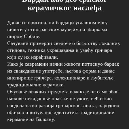
керамичког наслеђа
Данас се оригинални бардаци углавном могу
видети у етнографским музејима и збиркама
широм Србије.
Сачувани примерци сведоче о богатству локалних
стилова, техника украшавања и умећу грнчара
који су их израђивали.
Иако је савремени начин живота потиснуо бардак
из свакодневне употребе, његова форма и данас
инспирише грнчаре, колекционаре и љубитеље
традиционалне керамике.
Очување оваквих предмета важно је не само због
њихове некадашње практичне улоге, већ и као
сведочанство развоја грнчарског заната, народних
обичаја и визуелног идентитета традиционалне
керамике на Балкану.