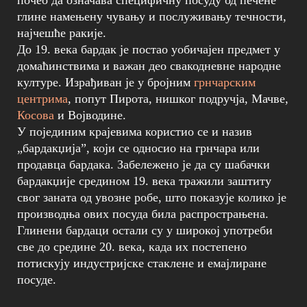
почео да означава специфичну посуду од печене
глине намењену чувању и послуживању течности,
најчешће ракије.
До 19. века бардак је постао уобичајен предмет у
домаћинствима и важан део свакодневне народне
културе. Израђиван је у бројним
грнчарским
центрима
, попут Пирота, нишког подручја, Мачве,
Косова
и Војводине.
У појединим крајевима користио се и назив
„бардакџија”, који се односио на грнчара или
продавца бардака. Забележено је да су шабачки
бардакџије средином 19. века тражили заштиту
свог заната од увозне робе, што показује колико је
производња ових посуда била распрострањена.
Глинени бардаци остали су у широкој употреби
све до средине 20. века, када их постепено
потискују индустријске стаклене и емајлиране
посуде.