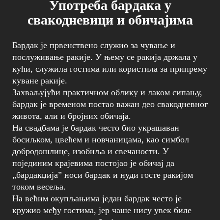
Употреба бардака у
свакодневици и обичајима
Бардак је првенствено служио за чување и
послуживање ракије. У њему се ракија држала у
кући, служила гостима или користила за припрему
куване ракије.
Захваљујући практичном облику и лаком сипању,
бардак је временом постао важан део свакодневног
живота, али и бројних обичаја.
На свадбама је бардак често био украшаван
босиљком, цвећем и новчаницама, као симбол
добродошлице, изобиља и свечаности. У
појединим крајевима постојао је обичај да
„бардакџија” носи бардак и нуди госте ракијом
током весеља.
На већим окупљањима један бардак често је
кружио међу гостима, јер чаше нису увек биле