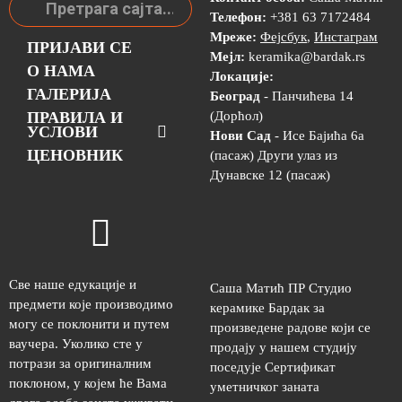
Телефон:
+381 63 7172484
Мреже:
Фејсбук
,
Инстаграм
ПРИЈАВИ СЕ
Мејл:
keramika@bardak.rs
О НАМА
Локације:
ГАЛЕРИЈА
Београд
- Панчићева 14
ПРАВИЛА И
(Дорћол)
УСЛОВИ
Нови Сад
- Исе Бајића 6а
ЦЕНОВНИК
(пасаж) Други улаз из
Дунавске 12 (пасаж)
Све наше едукације и
Саша Матић ПР Студио
предмети које производимо
керамике Бардак за
могу се поклонити и путем
произведене радове који се
ваучера. Уколико сте у
продају у нашем студију
потрази за оригиналним
поседује Сертификат
поклоном, у којем ће Вама
уметничког заната