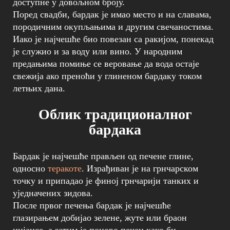
доступне у довољном броју.
Поред свадби, бардак је имао место и на славама,
породичним окупљањима и другим свечаностима.
Иако је најчешће био повезан са ракијом, понекад
је служио и за воду или вино. У народним
предањима помиње се веровање да вода остаје
свежија ако преноћи у глиненом бардаку током
летњих дана.
Облик традиционалног
бардака
Бардак је најчешће прављен од печене глине,
односно
теракоте
. Израђиван је на грнчарском
точку и припадао је финој грнчарији танких и
уједначених зидова.
После првог печења бардак је најчешће
глазирањем добијао зелене, жуте или браон