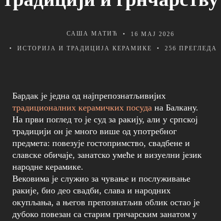
САША МАТИЋ
16 МАЈ 2026
ИСТОРИЈА И ТРАДИЦИЈА КЕРАМИКЕ
256 ПРЕГЛЕДA
Бардак је једна од најпрепознатљивијих
традиционалних керамичких посуда
на Балкану.
На први поглед то је суд за ракију, али у српској
традицији он је много више од употребног
предмета: повезује гостопримство, свадбене и
славске обичаје, занатско умеће и визуелни језик
народне керамике.
Вековима је служио за чување и послуживање
ракије, био део свадби, слава и народних
окупљања, а његов препознатљив облик остао је
дубоко повезан са старим грнчарским занатом у