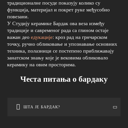
традиционалне посуде показују колико су
функција, материјал и покрет руке међусобно
повезани.
У Студију керамике Бардак ова веза између
традиције и савременог рада са глином остаје
важан део
едукације
: кроз рад на грнчарском
точку, ручно обликовање и упознавање основних
техника, полазници се постепено приближавају
занатском знању које је вековима обликовало
керамику на овим просторима.
Честа питања о бардаку
ШТА ЈЕ БАРДАК?