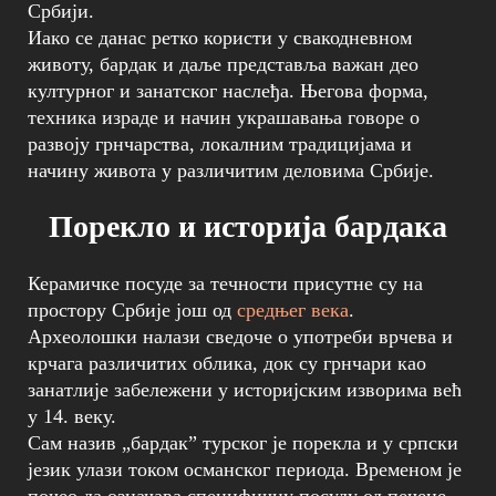
Србији.
Иако се данас ретко користи у свакодневном
животу, бардак и даље представља важан део
културног и занатског наслеђа. Његова форма,
техника израде и начин украшавања говоре о
развоју грнчарства, локалним традицијама и
начину живота у различитим деловима Србије.
Порекло и историја бардака
Керамичке посуде за течности присутне су на
простору Србије још од
средњег века
.
Археолошки налази сведоче о употреби врчева и
крчага различитих облика, док су грнчари као
занатлије забележени у историјским изворима већ
у 14. веку.
Сам назив „бардак” турског је порекла и у српски
језик улази током османског периода. Временом је