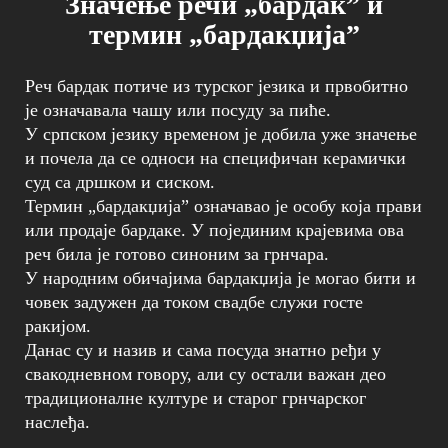
Значење речи „бардак” и
термин „бардакџија”
Реч бардак потиче из турског језика и првобитно
је означавала чашу или посуду за пиће.
У српском језику временом је добила уже значење
и почела да се односи на специфичан керамички
суд са дршком и сиском.
Термин „бардакџија” означавао је особу која прави
или продаје бардаке. У појединим крајевима ова
реч била је готово синоним за грнчара.
У народним обичајима бардакџија је могао бити и
човек задужен да током свадбе служи госте
ракијом.
Данас су и назив и сама посуда знатно ређи у
свакодневном говору, али су остали важан део
традиционалне културе и старог грнчарског
наслеђа.