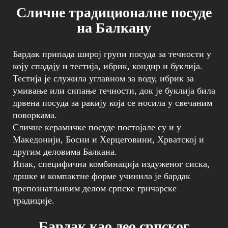
Сличне традиционалне посуде
на Балкану
Бардак припада широј групи посуда за течности у
коју спадају и тестија, ибрик, кондир и буклија.
Тестија је служила углавном за воду, ибрик за
умивање или сипање течности, док је буклија била
дрвена посуда за ракију која се носила у свечаним
поворкама.
Сличне керамичке посуде постојале су и у
Македонији, Босни и Херцеговини, Хрватској и
другим деловима Балкана.
Ипак, специфична комбинација издуженог сиска,
дршке и компактне форме учинила је бардак
препознатљивим делом српске грнчарске
традиције.
Бардак као део српског